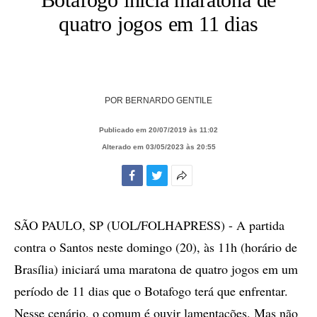
quatro jogos em 11 dias
POR
BERNARDO GENTILE
Publicado em 20/07/2019 às 11:02
Alterado em 03/05/2023 às 20:55
Facebook
Twitter
Mais
opções
de
SÃO PAULO, SP (UOL/FOLHAPRESS) - A partida
compartilhamento
contra o Santos neste domingo (20), às 11h (horário de
Brasília) iniciará uma maratona de quatro jogos em um
período de 11 dias que o Botafogo terá que enfrentar.
Nesse cenário, o comum é ouvir lamentações. Mas não