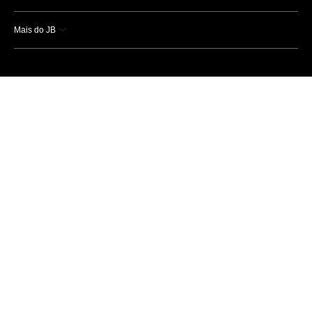
Mais do JB
Esportes
Saúde
Ciência e Tecnologia
Caderno B
Colunistas
Economia
Empresas e Negócios