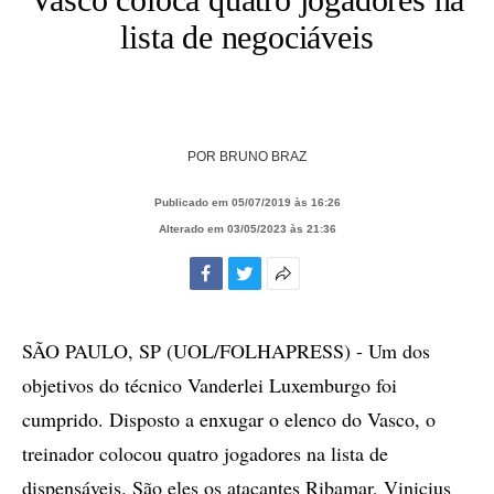
lista de negociáveis
POR
BRUNO BRAZ
Publicado em 05/07/2019 às 16:26
Alterado em 03/05/2023 às 21:36
Facebook
Twitter
Mais
opções
de
SÃO PAULO, SP (UOL/FOLHAPRESS) - Um dos
compartilhamento
objetivos do técnico Vanderlei Luxemburgo foi
cumprido. Disposto a enxugar o elenco do Vasco, o
treinador colocou quatro jogadores na lista de
dispensáveis. São eles os atacantes Ribamar, Vinicius