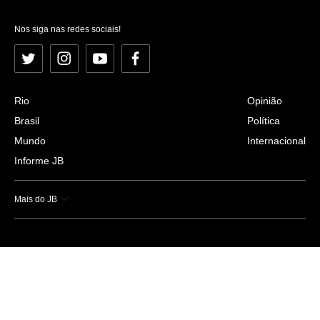
Nos siga nas redes sociais!
Twitter
Instagram
YouTube
Facebook
Rio
Opinião
Brasil
Política
Mundo
Internacional
Informe JB
Mais do JB
Esportes
Saúde
Ciência e Tecnologia
Caderno B
Colunistas