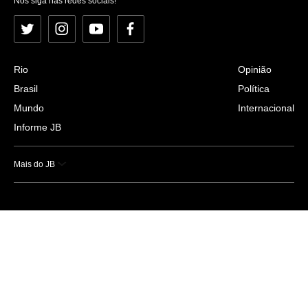
Nos siga nas redes sociais!
Twitter
Instagram
YouTube
Facebook
Rio
Opinião
Brasil
Política
Mundo
Internacional
Informe JB
Mais do JB
Esportes
Saúde
Ciência e Tecnologia
Caderno B
Colunistas
Economia
Empresas e Negócios