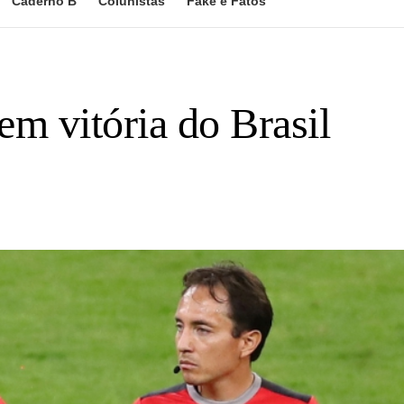
Caderno B
Colunistas
Fake e Fatos
em vitória do Brasil