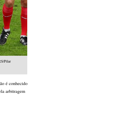
RS/Pilar
não é conhecido
ela arbitragem