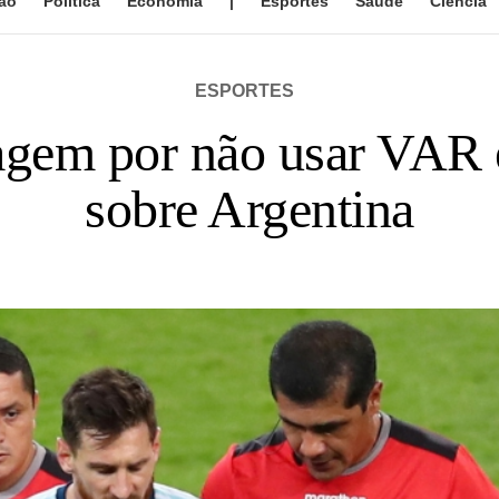
ão
Política
Economia
|
Esportes
Saúde
Ciência
ESPORTES
ragem por não usar VAR 
sobre Argentina