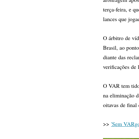
terça-feira, e q
lances que joga
O árbitro de ví
Brasil, ao pont
diante das recl
verificações de 
O VAR tem tido 
na eliminação d
oitavas de final
>>
'Sem VARgon