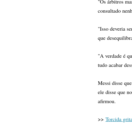
"Os árbitros ma
consultado nenh
"Isso deveria s
que desequilibr
"A verdade é q
tudo acabar dess
Messi disse que
ele disse que n
afirmou.
>>
Torcida grit