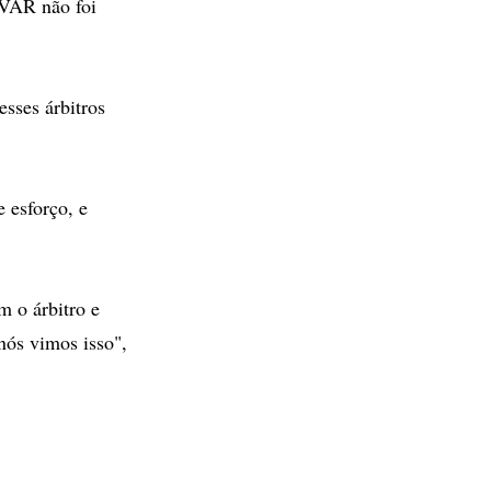
 VAR não foi
sses árbitros
 esforço, e
m o árbitro e
nós vimos isso",