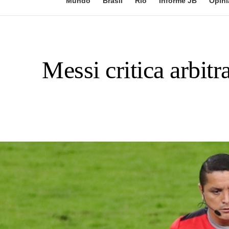
Mundo
Brasil
Rio
Informe JB
Opini
Messi critica arbit