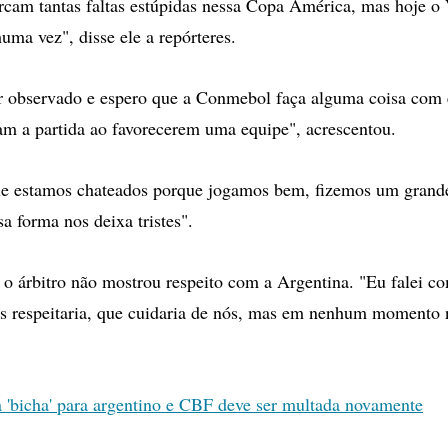
rcam tantas faltas estúpidas nessa Copa América, mas hoje o
uma vez", disse ele a repórteres.
er observado e espero que a Conmebol faça alguma coisa com e
am a partida ao favorecerem uma equipe", acrescentou.
ue estamos chateados porque jogamos bem, fizemos um grande
a forma nos deixa tristes".
 o árbitro não mostrou respeito com a Argentina. "Eu falei co
os respeitaria, que cuidaria de nós, mas em nenhum momento 
a 'bicha' para argentino e CBF deve ser multada novamente