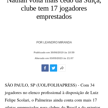
clube tem 17 jogadores
emprestados
POR
LEANDRO MIRANDA
Publicado em 30/06/2019 às 10:59
Alterado em 03/05/2023 às 21:07
Facebook
Twitter
Mais
opções
de
SÃO PAULO, SP (UOL/FOLHAPRESS) - Com 34
compartilhamento
jogadores no elenco profissional à disposição de Luiz
Felipe Scolari, o Palmeiras ainda conta com mais 17
atletas emprestados para clubes do Brasil e do exterior.