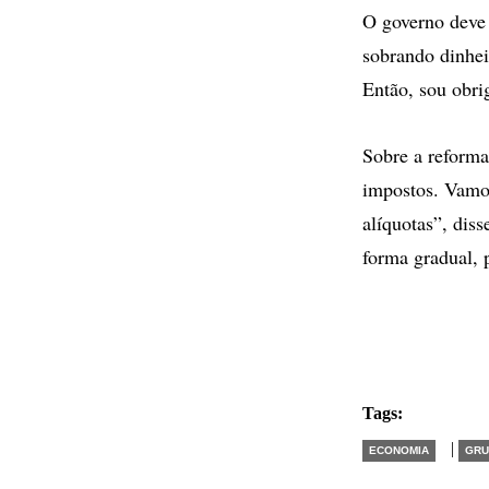
O governo deve 
sobrando dinhei
Então, sou obri
Sobre a reforma
impostos. Vamos
alíquotas”, dis
forma gradual, 
Tags:
|
ECONOMIA
GRU