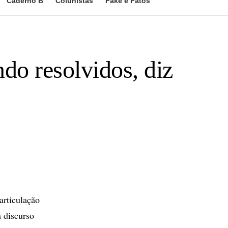
Caderno B
Colunistas
Fake e Fatos
ndo resolvidos, diz
articulação
 discurso