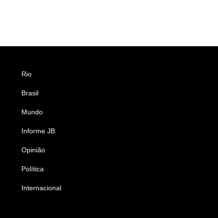
Rio
Esportes
Brasil
Saúde
Mundo
Ciência e Tecnologia
Informe JB
Caderno B
Opinião
Colunistas
Política
Economia
Internacional
Empresas e Negócios