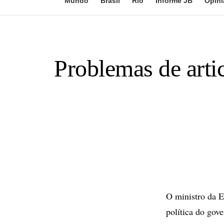
Mundo
Brasil
Rio
Informe JB
Opini
Problemas de artic
O ministro da E
política do gov