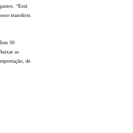
gastos. “Está
sso transferir.
“Tem 30
Baixar as
 importação, de