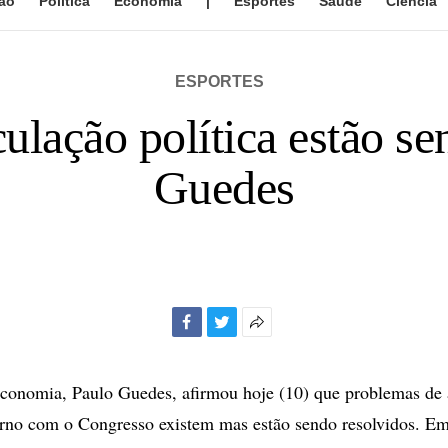
ão
Política
Economia
|
Esportes
Saúde
Ciência
ESPORTES
ulação política estão se
Guedes
Facebook
Twitter
Mais
opções
de
conomia, Paulo Guedes, afirmou hoje (10) que problemas de 
compartilhamento
erno com o Congresso existem mas estão sendo resolvidos. Em