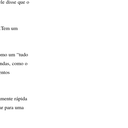
le disse que o
em.Tem um
como um “tudo
endas, como o
entos
amente rápida
rar para uma