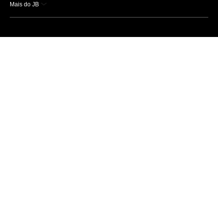
Mais do JB
Esportes
Saúde
Ciência e Tecnologia
Caderno B
Colunistas
Economia
Empresas e Negócios