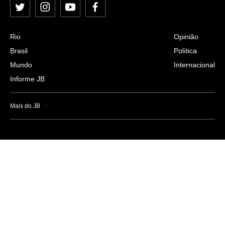
Twitter
Instagram
YouTube
Facebook
Rio
Opinião
Brasil
Política
Mundo
Internacional
Informe JB
Mais do JB
Esportes
Saúde
Ciência e Tecnologia
Caderno B
Colunistas
Economia
Empresas e Negócios