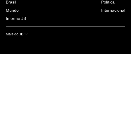
Brasil
Política
Mundo
Internacional
Informe JB
Mais do JB
Esportes
Saúde
Ciência e Tecnologia
Caderno B
Colunistas
Economia
Empresas e Negócios