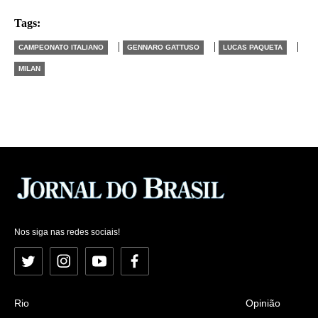
Tags:
|
|
|
CAMPEONATO ITALIANO
GENNARO GATTUSO
LUCAS PAQUETA
MILAN
Nos siga nas redes sociais!
Twitter
Instagram
YouTube
Facebook
Rio
Opinião