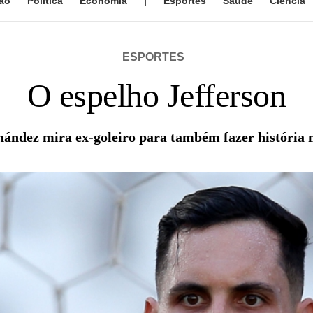
ão
Política
Economia
|
Esportes
Saúde
Ciência
ESPORTES
O espelho Jefferson
nández mira ex-goleiro para também fazer história 