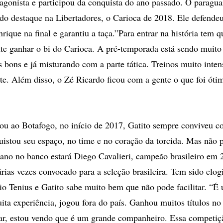
gonista e participou da conquista do ano passado. O paragua
 do destaque na Libertadores, o Carioca de 2018. Ele defendeu
rique na final e garantiu a taça.”Para entrar na história tem 
te ganhar o bi do Carioca. A pré-temporada está sendo muito
s bons e já misturando com a parte tática. Treinos muito inten
te. Além disso, o Zé Ricardo ficou com a gente o que foi óti
ou ao Botafogo, no início de 2017, Gatito sempre conviveu 
uistou seu espaço, no time e no coração da torcida. Mas não 
ano no banco estará Diego Cavalieri, campeão brasileiro em
rias vezes convocado para a seleção brasileira. Tem sido elog
io Tenius e Gatito sabe muito bem que não pode facilitar. “É
ita experiência, jogou fora do país. Ganhou muitos títulos no 
r, estou vendo que é um grande companheiro. Essa competiçã