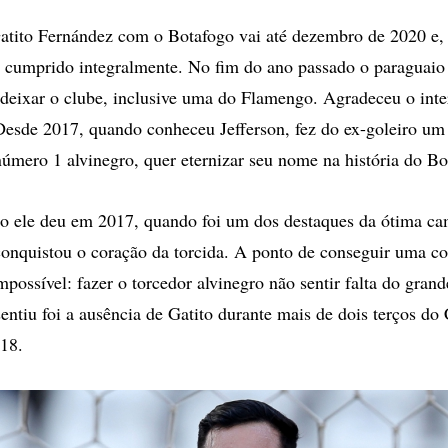
opções
de
atito Fernández com o Botafogo vai até dezembro de 2020 e,
compartilhamento
rá cumprido integralmente. No fim do ano passado o paraguaio
deixar o clube, inclusive uma do Flamengo. Agradeceu o inte
Desde 2017, quando conheceu Jefferson, fez do ex-goleiro um 
úmero 1 alvinegro, quer eternizar seu nome na história do Bo
so ele deu em 2017, quando foi um dos destaques da ótima c
conquistou o coração da torcida. A ponto de conseguir uma co
possível: fazer o torcedor alvinegro não sentir falta do grand
entiu foi a ausência de Gatito durante mais de dois terços d
018.