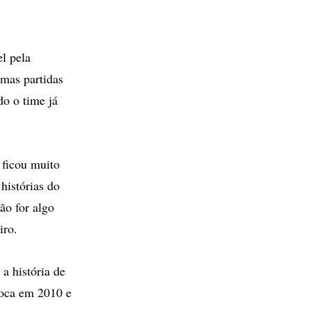
el pela
imas partidas
do o time já
 ficou muito
histórias do
ão for algo
iro.
a história de
rioca em 2010 e