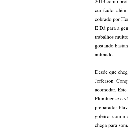
2013 como prota
currículo, além
cobrado por Hen
E Dá para a gen
trabalhos muito
gostando bastan
animado.
Desde que cheg
Jefferson. Conq
acomodar. Este 
Fluminense e vá
preparador Fláv
goleiro, com mu
chega para soma