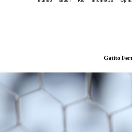
Mundo
Brasil
Rio
Informe JB
Opini
Gatito Fer