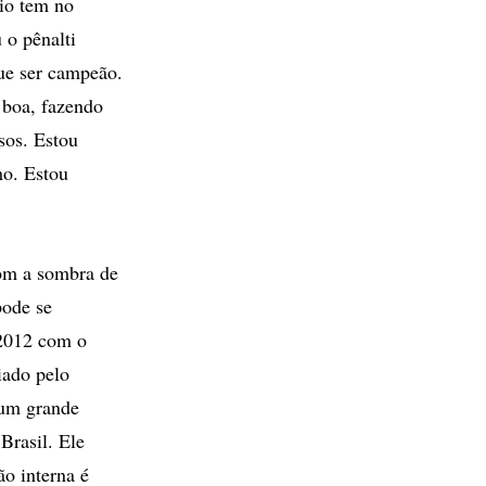
io tem no
 o pênalti
que ser campeão.
 boa, fazendo
sos. Estou
mo. Estou
com a sombra de
pode se
 2012 com o
iado pelo
 um grande
Brasil. Ele
o interna é