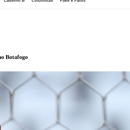
Caderno B
Colunistas
Fake e Fatos
no Botafogo