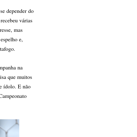
 se depender do
 recebeu várias
resse, mas
espelho e,
tafogo.
ampanha na
isa que muitos
e ídolo. E não
o Campeonato