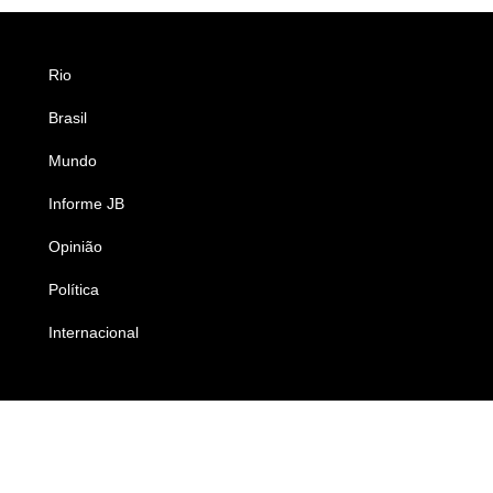
Rio
Esportes
Brasil
Saúde
Mundo
Ciência e Tecnologia
Informe JB
Caderno B
Opinião
Colunistas
Política
Economia
Internacional
Empresas e Negócios