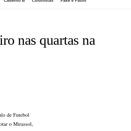
Caderno B
Colunistas
Fake e Fatos
iro nas quartas na
ulo de Futebol
otar o Mirassol,