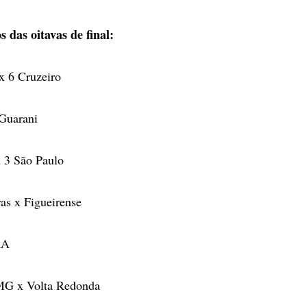
s das oitavas de final:
x 6 Cruzeiro
 Guarani
x 3 São Paulo
as x Figueirense
RA
-MG x Volta Redonda