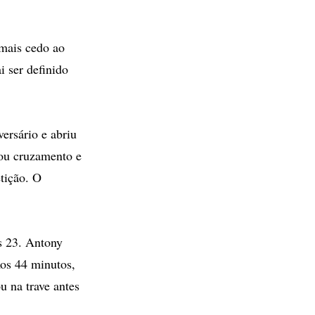
 mais cedo ao
i ser definido
ersário e abriu
tou cruzamento e
tição. O
s 23. Antony
Aos 44 minutos,
u na trave antes