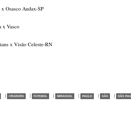
 x Osasco Audax-SP
a x Vasco
hians x Visão Celeste-RN
|
|
|
|
|
|
CRUZEIRO
FUTEBOL
MIRASSOL
PAULO
SÃO
SÃO PA