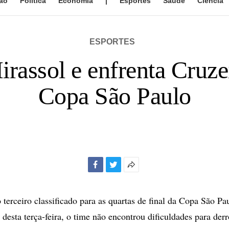
ão
Política
Economia
|
Esportes
Saúde
Ciência
ESPORTES
rassol e enfrenta Cruze
Copa São Paulo
Facebook
Twitter
Mais
opções
de
 terceiro classificado para as quartas de final da Copa São Pa
compartilhamento
 desta terça-feira, o time não encontrou dificuldades para derr