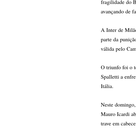
fragilidade do 
avançando de fa
A Inter de Milã
parte da puniçã
válida pelo Cam
O triunfo foi o 
Spalletti a enf
Itália.
Neste domingo, 
Mauro Icardi abr
trave em cabece