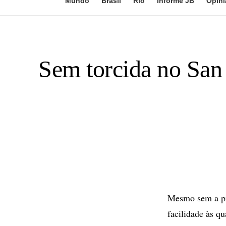
Mundo
Brasil
Rio
Informe JB
Opini
Sem torcida no San 
Mesmo sem a pre
facilidade às qu