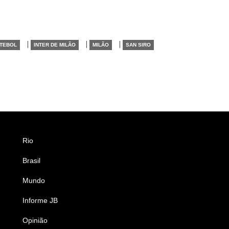
|
|
|
TEBOL
INTER DE MILÃO
MILÃO
SAN SIRO
Rio
Esportes
Brasil
Saúde
Mundo
Ciência e Tecnologia
Informe JB
Caderno B
Opinião
Colunistas