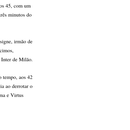
 aos 45, com um
três minutos do
signe, irmão de
scimos,
 Inter de Milão.
o tempo, aos 42
ia ao derrotar o
ma e Virtus