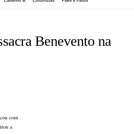
Caderno B
Colunistas
Fake e Fatos
assacra Benevento na
ficou com
itou a