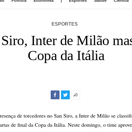
ão
Política
Economia
|
Esportes
Saúde
Ciência
ESPORTES
Siro, Inter de Milão m
Copa da Itália
Facebook
Twitter
Mais
opções
de
sença de torcedores no San Siro, a Inter de Milão se classi
compartilhamento
artas de final da Copa da Itália. Neste domingo, o time aprove