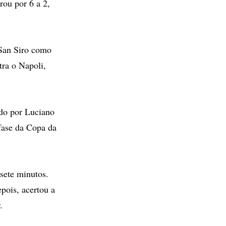
rou por 6 a 2,
 San Siro como
tra o Napoli,
gido por Luciano
 fase da Copa da
sete minutos.
epois, acertou a
.