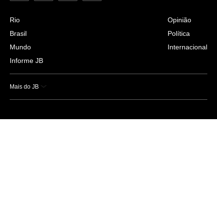
Rio
Opinião
Brasil
Política
Mundo
Internacional
Informe JB
Mais do JB
Esportes
Saúde
Ciência e Tecnologia
Caderno B
Colunistas
Economia
Empresas e Negócios