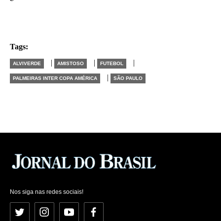
Tags:
|
|
|
ALVIVERDE
AMISTOSO
FUTEBOL
|
PALMEIRAS INTER COPA AMÉRICA
SÃO PAULO
Nos siga nas redes sociais!
Twitter
Instagram
YouTube
Facebook