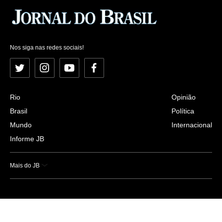
Nos siga nas redes sociais!
Twitter
Instagram
YouTube
Facebook
Rio
Opinião
Brasil
Política
Mundo
Internacional
Informe JB
Mais do JB
Esportes
Saúde
Ciência e Tecnologia
Caderno B