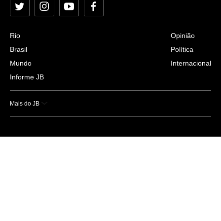
Twitter
Instagram
YouTube
Facebook
Rio
Opinião
Brasil
Política
Mundo
Internacional
Informe JB
Mais do JB
Esportes
Saúde
Ciência e Tecnologia
Caderno B
Colunistas
Economia
Empresas e Negócios