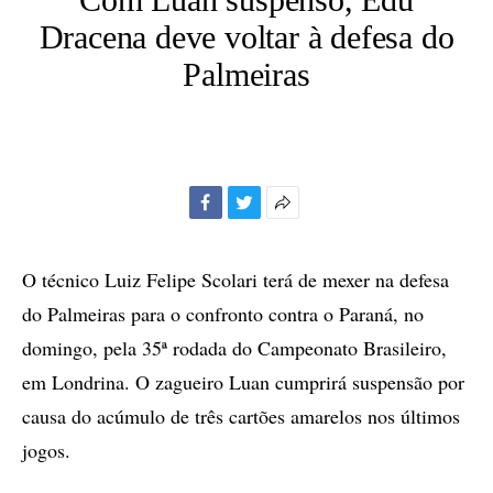
Dracena deve voltar à defesa do
Palmeiras
Facebook
Twitter
Mais
opções
de
O técnico Luiz Felipe Scolari terá de mexer na defesa
compartilhamento
do Palmeiras para o confronto contra o Paraná, no
domingo, pela 35ª rodada do Campeonato Brasileiro,
em Londrina. O zagueiro Luan cumprirá suspensão por
causa do acúmulo de três cartões amarelos nos últimos
jogos.