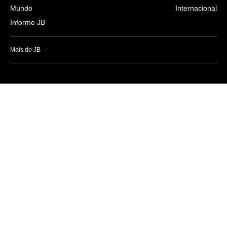
Mundo
Internacional
Informe JB
Mais do JB
Esportes
Saúde
Ciência e Tecnologia
Caderno B
Colunistas
Economia
Empresas e Negócios