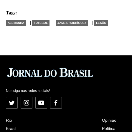
Tags:
|
|
|
ALEMANHA
FUTEBOL
JAMES RODRÍGUEZ
LESÃO
Nos siga nas redes sociais!
Twitter
Instagram
YouTube
Facebook
Rio
Opinião
Brasil
Política