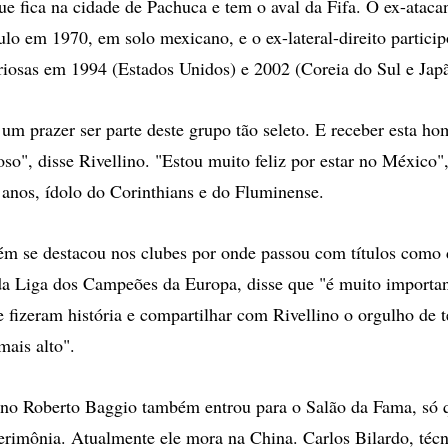
que fica na cidade de Pachuca e tem o aval da Fifa. O ex-ataca
ulo em 1970, em solo mexicano, e o ex-lateral-direito partici
iosas em 1994 (Estados Unidos) e 2002 (Coreia do Sul e Jap
um prazer ser parte deste grupo tão seleto. E receber esta 
oso", disse Rivellino. "Estou muito feliz por estar no México
2 anos, ídolo do Corinthians e do Fluminense.
ém se destacou nos clubes por onde passou com títulos como
da Liga dos Campeões da Europa, disse que "é muito importan
ue fizeram história e compartilhar com Rivellino o orgulho de 
mais alto".
ano Roberto Baggio também entrou para o Salão da Fama, só 
rimônia. Atualmente ele mora na China. Carlos Bilardo, téc