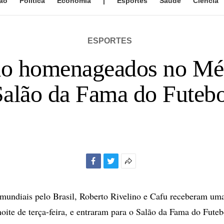
ão
Política
Economia
|
Esportes
Saúde
Ciência
ESPORTES
são homenageados no Méx
Salão da Fama do Futebo
Facebook
Twitter
Mais
opções
de
mundiais pelo Brasil, Roberto Rivelino e Cafu receberam 
compartilhamento
oite de terça-feira, e entraram para o Salão da Fama do Futeb