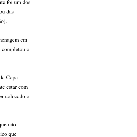
nte foi um dos
pou das
ão).
homenagem em
", completou o
 da Copa
te estar com
ter colocado o
que não
nico que