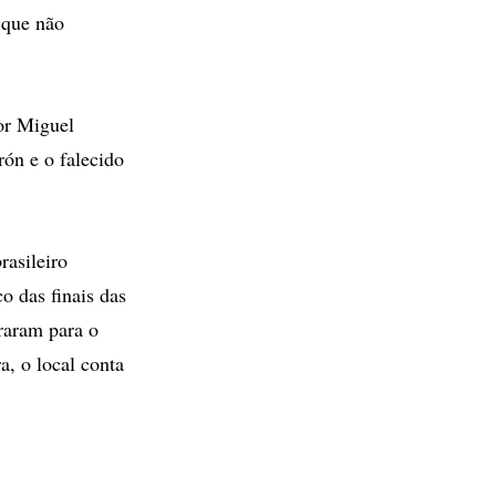
 que não
or Miguel
rón e o falecido
rasileiro
o das finais das
raram para o
, o local conta