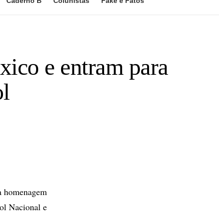
Caderno B
Colunistas
Fake e Fatos
ico e entram para
l
uma homenagem
ol Nacional e