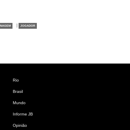
|
NAGEM
JOGADOR
Rio
Esportes
Brasil
Saúde
Mundo
Ciência e Tecnologia
Informe JB
Caderno B
Opinião
Colunistas