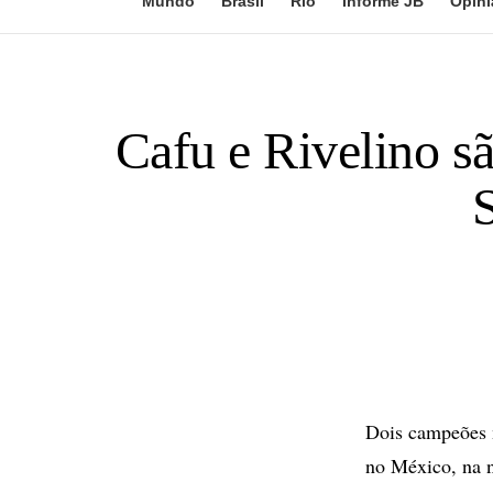
Mundo
Brasil
Rio
Informe JB
Opini
Cafu e Rivelino 
Dois campeões 
no México, na n