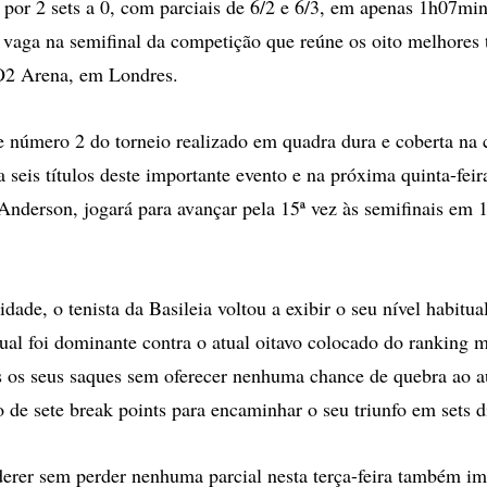
or 2 sets a 0, com parciais de 6/2 e 6/3, em apenas 1h07min
r vaga na semifinal da competição que reúne os oito melhores 
O2 Arena, em Londres.
 número 2 do torneio realizado em quadra dura e coberta na c
seis títulos deste importante evento e na próxima quinta-feira
Anderson, jogará para avançar pela 15ª vez às semifinais em 1
dade, o tenista da Basileia voltou a exibir o seu nível habitua
qual foi dominante contra o atual oitavo colocado do ranking 
 os seus saques sem oferecer nenhuma chance de quebra ao au
 de sete break points para encaminhar o seu triunfo em sets d
derer sem perder nenhuma parcial nesta terça-feira também i