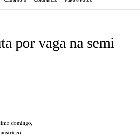
Caderno B
Colunistas
Fake e Fatos
ta por vaga na semi
ltimo domingo,
 austríaco