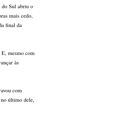
 do Sul abriu o
oras mais cedo,
a final da
m. E, mesmo com
vançar às
travou com
 no último dele,