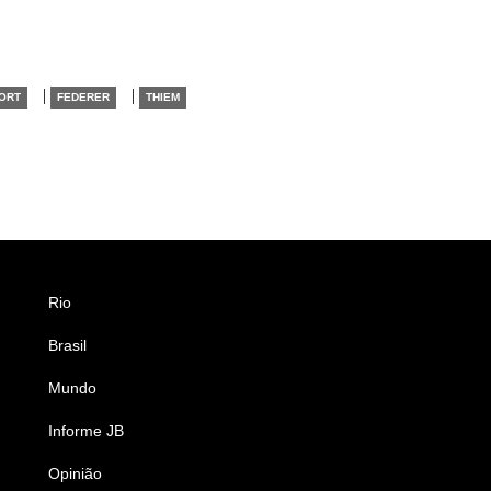
|
|
ORT
FEDERER
THIEM
Rio
Esportes
Brasil
Saúde
Mundo
Ciência e Tecnologia
Informe JB
Caderno B
Opinião
Colunistas