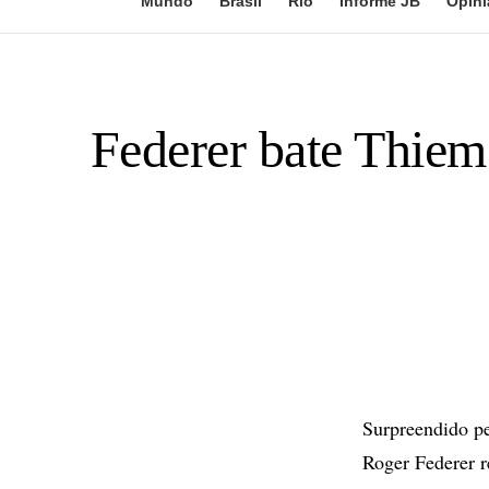
Mundo
Brasil
Rio
Informe JB
Opini
Federer bate Thiem
Surpreendido pe
Roger Federer r