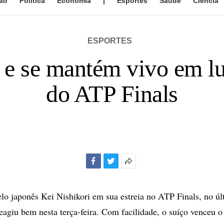
ão
Política
Economia
|
Esportes
Saúde
Ciência
ESPORTES
 e se mantém vivo em lu
do ATP Finals
Facebook
Twitter
Mais
opções
de
lo japonês Kei Nishikori em sua estreia no ATP Finals, no ú
compartilhamento
eagiu bem nesta terça-feira. Com facilidade, o suíço venceu o