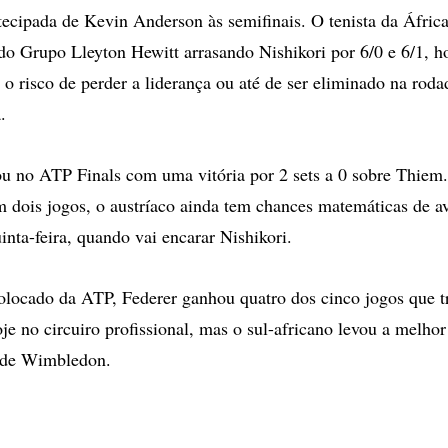
ntecipada de Kevin Anderson às semifinais. O tenista da África
 do Grupo Lleyton Hewitt arrasando Nishikori por 6/0 e 6/1, h
o risco de perder a liderança ou até de ser eliminado na rodad
.
ou no ATP Finals com uma vitória por 2 sets a 0 sobre Thie
m dois jogos, o austríaco ainda tem chances matemáticas de a
inta-feira, quando vai encarar Nishikori.
colocado da ATP, Federer ganhou quatro dos cinco jogos que 
je no circuiro profissional, mas o sul-africano levou a melhor
 de Wimbledon.