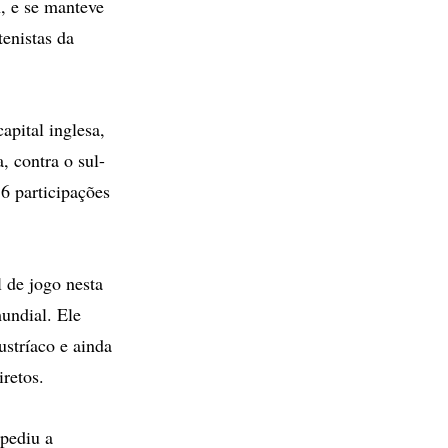
, e se manteve
tenistas da
apital inglesa,
, contra o sul-
6 participações
l de jogo nesta
mundial. Ele
stríaco e ainda
iretos.
mpediu a