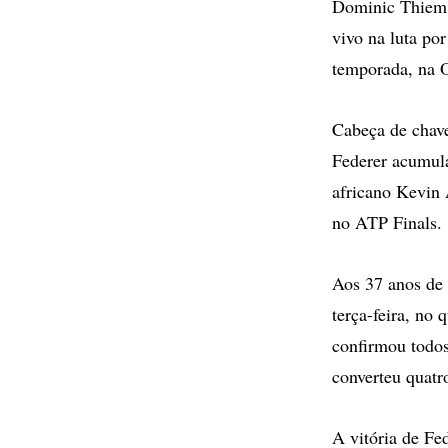
Dominic Thiem p
vivo na luta po
temporada, na 
Cabeça de chave
Federer acumula 
africano Kevin 
no ATP Finals.
Aos 37 anos de i
terça-feira, no 
confirmou todos
converteu quatro
A vitória de Fe