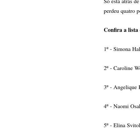
Só está atrás d
perdeu quatro p
Confira a list
1º - Simona Ha
2º - Caroline W
3º - Angelique
4º - Naomi Osa
5º - Elina Svit