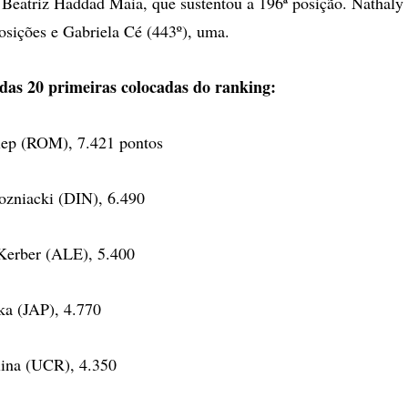
e Beatriz Haddad Maia, que sustentou a 196ª posição. Nathaly
osições e Gabriela Cé (443º), uma.
a das 20 primeiras colocadas do ranking:
lep (ROM), 7.421 pontos
ozniacki (DIN), 6.490
 Kerber (ALE), 5.400
ka (JAP), 4.770
olina (UCR), 4.350