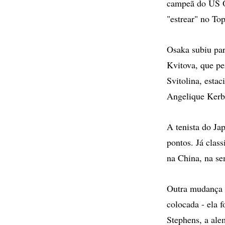
campeã do US Op
"estrear" no Top
Osaka subiu par
Kvitova, que pe
Svitolina, estac
Angelique Kerb
A tenista do Ja
pontos. Já clas
na China, na s
Outra mudança n
colocada - ela 
Stephens, a ale