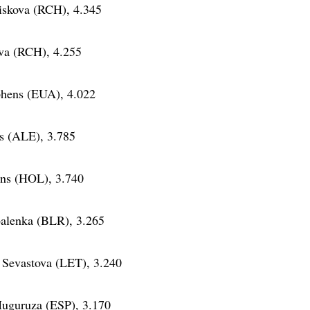
liskova (RCH), 4.345
ova (RCH), 4.255
phens (EUA), 4.022
es (ALE), 3.785
ens (HOL), 3.740
balenka (BLR), 3.265
a Sevastova (LET), 3.240
Muguruza (ESP), 3.170