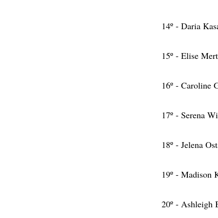
14º - Daria Kas
15º - Elise Mer
16º - Caroline 
17º - Serena W
18º - Jelena Os
19º - Madison 
20º - Ashleigh 