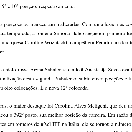
, 9ª e 10ª posição, respectivamente.
as posições permaneceram inalteradas. Com uma lesão nas co
sua temporada, a romena Simona Halep segue em primeiro lug
inamarquesa Caroline Wozniacki, campeã em Pequim no domin
er.
 a bielo-russa Aryna Sabalenka e a letã Anastasija Sevastova
tualização desta segunda. Sabalenka subiu cinco posições e f
u oito colocações. É a nova 12ª colocada.
eiras, o maior destaque foi Carolina Alves Meligeni, que deu u
nçou o 392º posto, sua melhor posição da carreira. Em razão 
tes em torneios de nível ITF na Itália, ela se tornou a número