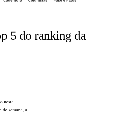
Caderno B
Colunistas
Fake e Fatos
op 5 do ranking da
o nesta
im de semana, a