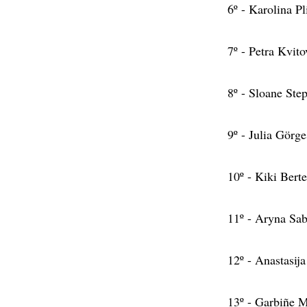
6º - Karolina P
7º - Petra Kvit
8º - Sloane Ste
9º - Julia Görg
10º - Kiki Bert
11º - Aryna Sa
12º - Anastasij
13º - Garbiñe 