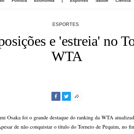
ão
Política
Economia
|
Esportes
Saúde
Ciência
ESPORTES
osições e 'estreia' no T
WTA
Facebook
Twitter
Mais
opções
de
mi Osaka foi o grande destaque do ranking da WTA atualizad
compartilhamento
Apesar de não conquistar o título do Torneio de Pequim, no f