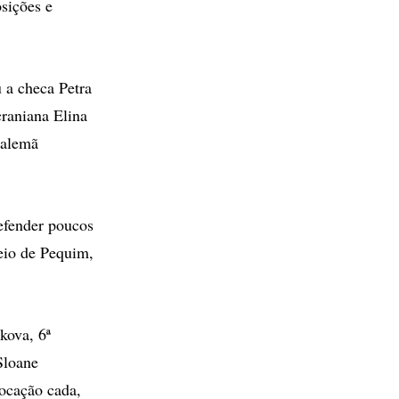
sições e
 a checa Petra
craniana Elina
a alemã
defender poucos
eio de Pequim,
kova, 6ª
Sloane
ocação cada,