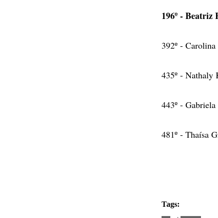
196º - Beatri
392º - Carolina
435º - Nathaly
443º - Gabriel
481º - Thaísa G
Tags: