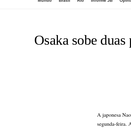
Mundo
Brasil
Rio
Informe JB
Opini
Osaka sobe duas p
A japonesa Nao
segunda-feira. 