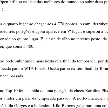
en brilhou na lista das melhores do mundo ao subir duas po
 5.
a o quarto lugar ao chegar aos 4.770 pontos. Assim, derrubou
rdeu três posições e agora aparece em 7º lugar, e superou a u
ionada no quinto lugar. E já está de olho no terceiro posto, d
er, que soma 5.400.
pão pode subir ainda mais nesta reta final da temporada, por 
sificada para o WTA Finals, Osaka parou na semifinal do Torn
emana passada.
o Top 10 foi a subida de uma posição da checa Karolina Plis
foi a líder em parte da temporada passada. A norte-americana 
mã Julia Görges e a holandesa Kiki Bertens galgaram uma col