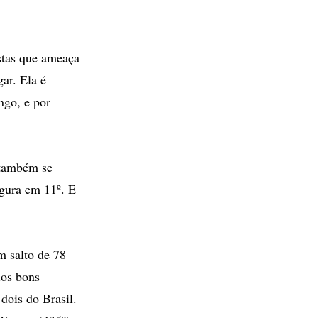
stas que ameaça
ar. Ela é
go, e por
 também se
igura em 11º. E
m salto de 78
dos bons
 dois do Brasil.