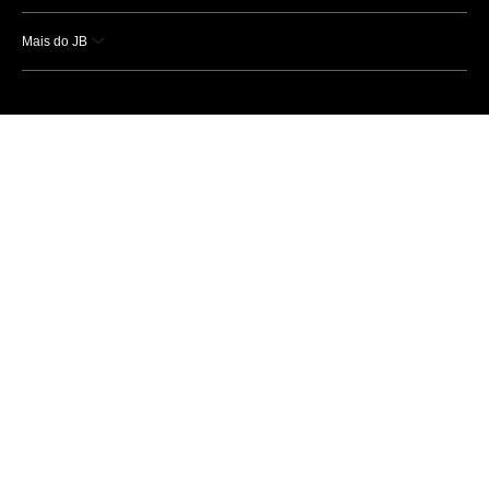
Mais do JB
Esportes
Saúde
Ciência e Tecnologia
Caderno B
Colunistas
Economia
Empresas e Negócios