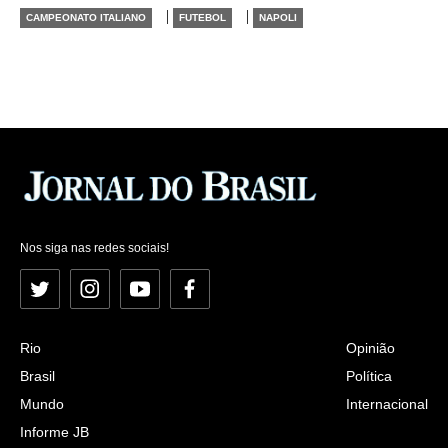
|
|
CAMPEONATO ITALIANO
FUTEBOL
NAPOLI
Nos siga nas redes sociais!
Twitter
Instagram
YouTube
Facebook
Rio
Opinião
Brasil
Política
Mundo
Internacional
Informe JB