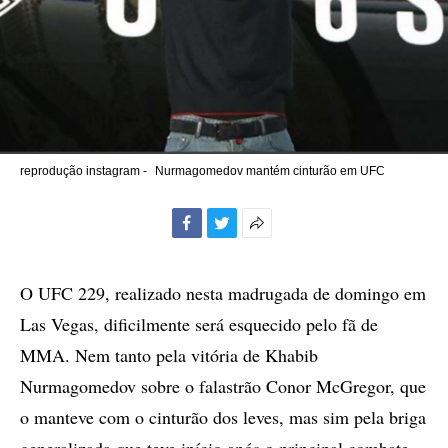
reprodução instagram -
Nurmagomedov mantém cinturão em UFC
Facebook
Twitter
Mais
opções
de
O UFC 229, realizado nesta madrugada de domingo em
compartilhamento
Las Vegas, dificilmente será esquecido pelo fã de
MMA. Nem tanto pela vitória de Khabib
Nurmagomedov sobre o falastrão Conor McGregor, que
o manteve com o cinturão dos leves, mas sim pela briga