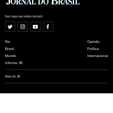
Nos siga nas redes sociais!
Twitter
Instagram
YouTube
Facebook
Rio
Opinião
Brasil
Política
Mundo
Internacional
Informe JB
Mais do JB
Esportes
Saúde
Ciência e Tecnologia
Caderno B
Colunistas