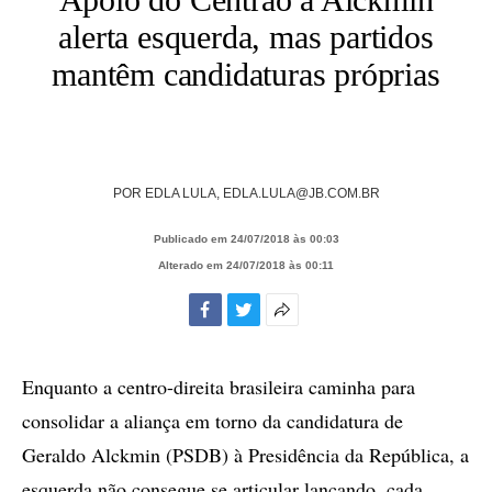
alerta esquerda, mas partidos
mantêm candidaturas próprias
POR
EDLA LULA,
EDLA.LULA@JB.COM.BR
Publicado em 24/07/2018 às 00:03
Alterado em 24/07/2018 às 00:11
Facebook
Twitter
Mais
opções
de
Enquanto a centro-direita brasileira caminha para
compartilhamento
consolidar a aliança em torno da candidatura de
Geraldo Alckmin (PSDB) à Presidência da República, a
esquerda não consegue se articular lançando, cada