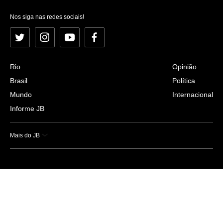
Nos siga nas redes sociais!
Twitter
Instagram
YouTube
Facebook
Rio
Opinião
Brasil
Política
Mundo
Internacional
Informe JB
Mais do JB
Esportes
Saúde
Ciência e Tecnologia
Caderno B
Colunistas
Economia