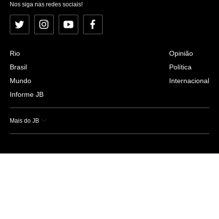
Nos siga nas redes sociais!
Twitter
Instagram
YouTube
Facebook
Rio
Opinião
Brasil
Política
Mundo
Internacional
Informe JB
Mais do JB
Esportes
Saúde
Ciência e Tecnologia
Caderno B
Colunistas
Economia
Empresas e Negócios