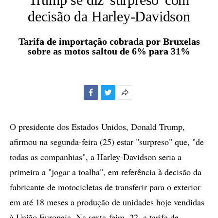
decisão da Harley-Davidson
Tarifa de importação cobrada por Bruxelas
sobre as motos saltou de 6% para 31%
Facebook
Twitter
Mais
opções
de
O presidente dos Estados Unidos, Donald Trump,
compartilhamento
afirmou na segunda-feira (25) estar "surpreso" que, "de
todas as companhias", a Harley-Davidson seria a
primeira a "jogar a toalha", em referência à decisão da
fabricante de motocicletas de transferir para o exterior
em até 18 meses a produção de unidades hoje vendidas
à União Europeia. Na sexta-feira, 22, a tarifa de