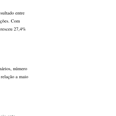
sultado entre
ações. Com
 cresceu 27,4%
nários, número
 relação a maio
aio ante