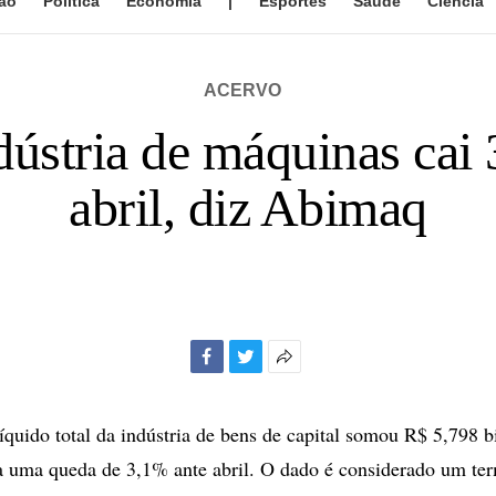
ão
Política
Economia
|
Esportes
Saúde
Ciência
ACERVO
dústria de máquinas cai
abril, diz Abimaq
Facebook
Twitter
Mais
opções
de
íquido total da indústria de bens de capital somou R$ 5,798 
compartilhamento
a uma queda de 3,1% ante abril. O dado é considerado um t