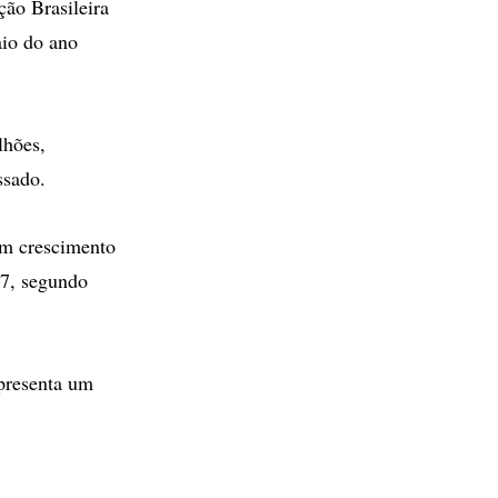
ção Brasileira
io do ano
lhões,
ssado.
um crescimento
7, segundo
epresenta um