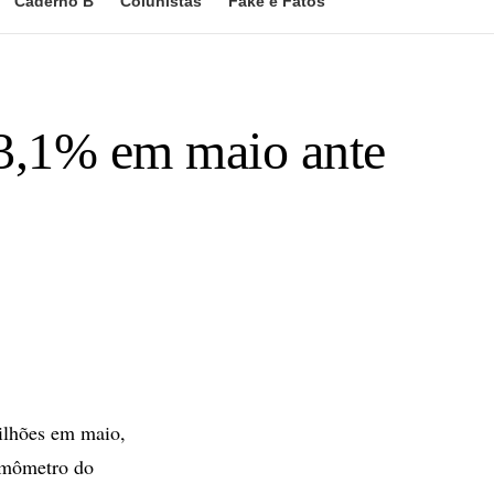
Caderno B
Colunistas
Fake e Fatos
 3,1% em maio ante
bilhões em maio,
ermômetro do