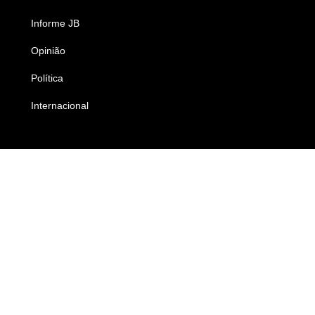
Informe JB
Caderno B
Opinião
Colunistas
Política
Economia
Internacional
Empresas e Negócios