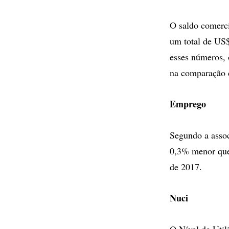
O saldo comerci
um total de US
esses números, 
na comparação 
Emprego
Segundo a assoc
0,3% menor que
de 2017.
Nuci
O Nível de Util