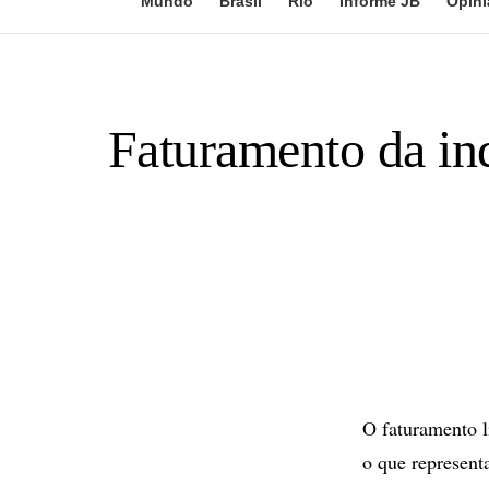
Mundo
Brasil
Rio
Informe JB
Opini
Faturamento da in
O faturamento l
o que represent