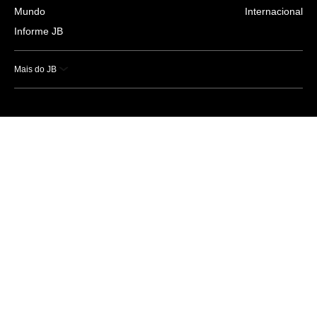
Mundo
Internacional
Informe JB
Mais do JB
Esportes
Saúde
Ciência e Tecnologia
Caderno B
Colunistas
Economia
Empresas e Negócios