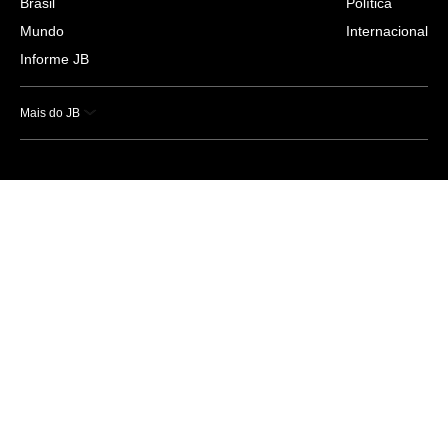
Brasil
Política
Mundo
Internacional
Informe JB
Mais do JB
Esportes
Saúde
Ciência e Tecnologia
Caderno B
Colunistas
Economia
Empresas e Negócios