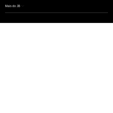
Mais do JB
Esportes
Saúde
Ciência e Tecnologia
Caderno B
Colunistas
Economia
Empresas e Negócios