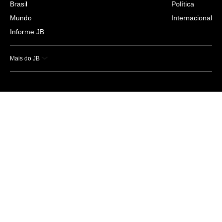
Brasil
Política
Mundo
Internacional
Informe JB
Mais do JB
Esportes
Saúde
Ciência e Tecnologia
Caderno B
Colunistas
Economia
Empresas e Negócios