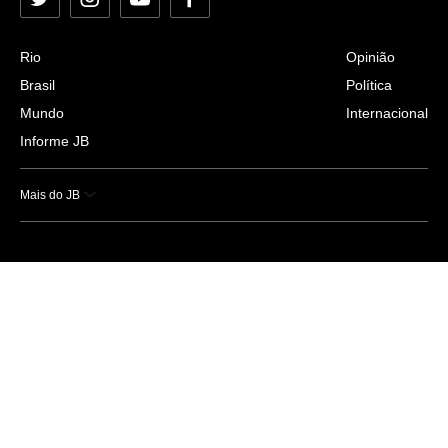
Twitter
Instagram
YouTube
Facebook
Rio
Opinião
Brasil
Política
Mundo
Internacional
Informe JB
Mais do JB
Esportes
Saúde
Ciência e Tecnologia
Caderno B
Colunistas
Economia
Empresas e Negócios