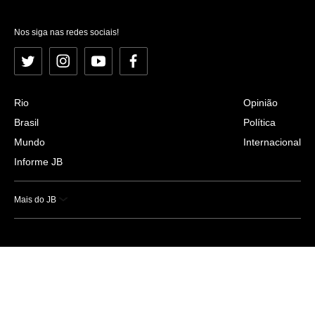
Nos siga nas redes sociais!
Twitter
Instagram
YouTube
Facebook
Rio
Opinião
Brasil
Política
Mundo
Internacional
Informe JB
Mais do JB
Esportes
Saúde
Ciência e Tecnologia
Caderno B
Colunistas