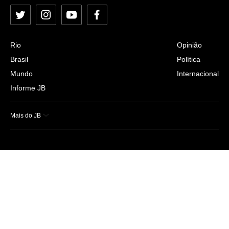
Twitter
Instagram
YouTube
Facebook
Rio
Opinião
Brasil
Política
Mundo
Internacional
Informe JB
Mais do JB
Esportes
Saúde
Ciência e Tecnologia
Caderno B
Colunistas
Economia
Empresas e Negócios