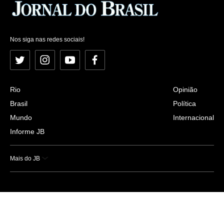
Nos siga nas redes sociais!
Twitter
Instagram
YouTube
Facebook
Rio
Opinião
Brasil
Política
Mundo
Internacional
Informe JB
Mais do JB
Esportes
Saúde
Ciência e Tecnologia
Caderno B