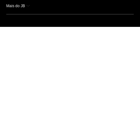
Mais do JB
Esportes
Saúde
Ciência e Tecnologia
Caderno B
Colunistas
Economia
Empresas e Negócios