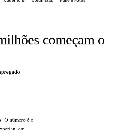
Caderno B
Colunistas
Fake e Fatos
9 milhões começam o
empregado
es. O número é o
Experian, em