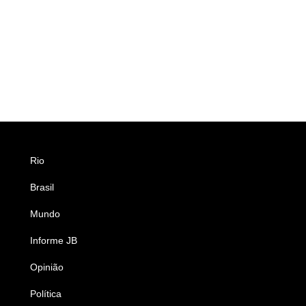
Rio
Esportes
Brasil
Saúde
Mundo
Ciência e Tecnologia
Informe JB
Caderno B
Opinião
Colunistas
Política
Economia