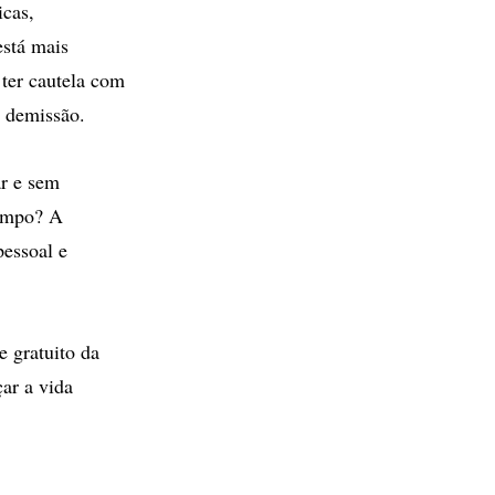
icas,
está mais
 ter cautela com
e demissão.
ar e sem
tempo? A
pessoal e
 gratuito da
ar a vida