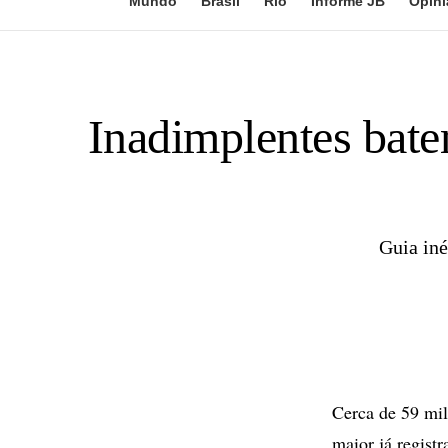
Mundo
Brasil
Rio
Informe JB
Opini
Inadimplentes bate
Guia iné
Cerca de 59 mil
maior já regist