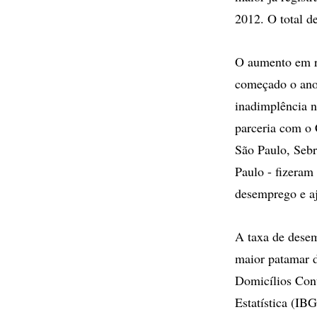
2012. O total d
O aumento em r
começado o ano 
inadimplência n
parceria com o 
São Paulo, Sebr
Paulo - fizeram
desemprego e aj
A taxa de desem
maior patamar d
Domicílios Cont
Estatística (IB