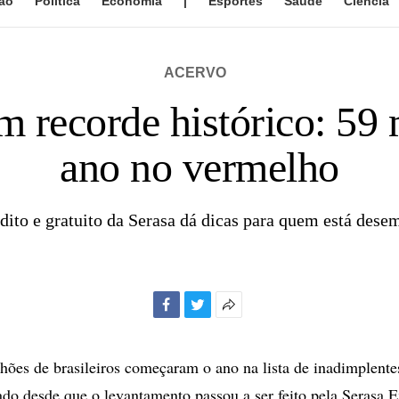
ão
Política
Economia
|
Esportes
Saúde
Ciência
ACERVO
m recorde histórico: 5
ano no vermelho
dito e gratuito da Serasa dá dicas para quem está des
Facebook
Twitter
Mais
opções
de
hões de brasileiros começaram o ano na lista de inadimplent
compartilhamento
rado desde que o levantamento passou a ser feito pela Serasa 