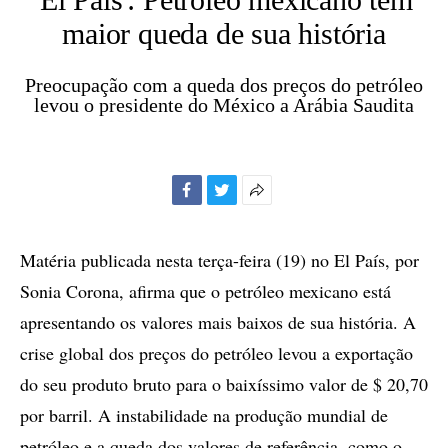
maior queda de sua história
Preocupação com a queda dos preços do petróleo
levou o presidente do México a Arábia Saudita
Facebook
Twitter
Mais
opções
de
Matéria publicada nesta terça-feira (19) no El País, por
compartilhamento
Sonia Corona, afirma que o petróleo mexicano está
apresentando os valores mais baixos de sua história. A
crise global dos preços do petróleo levou a exportação
do seu produto bruto para o baixíssimo valor de $ 20,70
por barril. A instabilidade na produção mundial de
petróleo e a queda dos valores de referência, como o