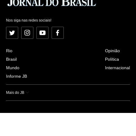
Nos siga nas redes sociais!
Twitter
Instagram
YouTube
Facebook
Rio
Opinião
Brasil
Política
Mundo
Internacional
Informe JB
Mais do JB
Esportes
Saúde
Ciência e Tecnologia
Caderno B
Colunistas