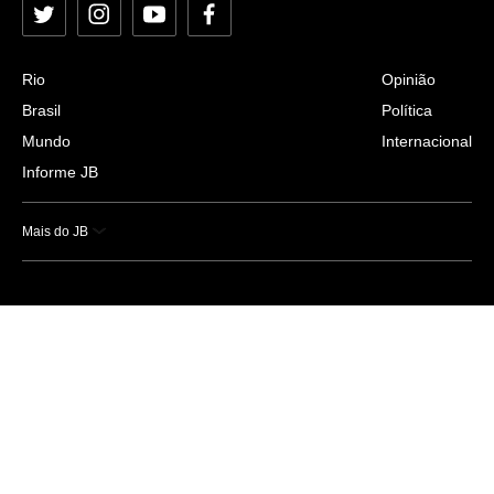
Twitter
Instagram
YouTube
Facebook
Rio
Opinião
Brasil
Política
Mundo
Internacional
Informe JB
Mais do JB
Esportes
Saúde
Ciência e Tecnologia
Caderno B
Colunistas
Economia
Empresas e Negócios