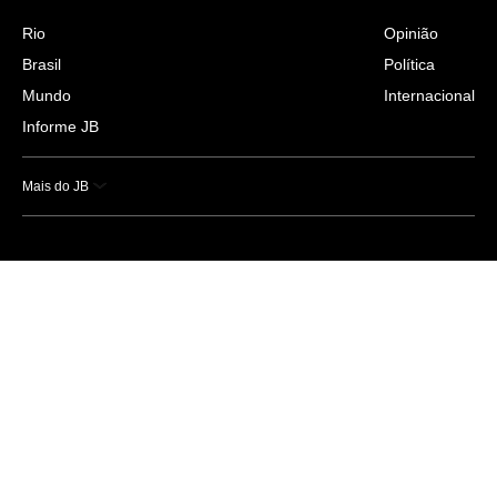
Rio
Opinião
Brasil
Política
Mundo
Internacional
Informe JB
Mais do JB
Esportes
Saúde
Ciência e Tecnologia
Caderno B
Colunistas
Economia
Empresas e Negócios