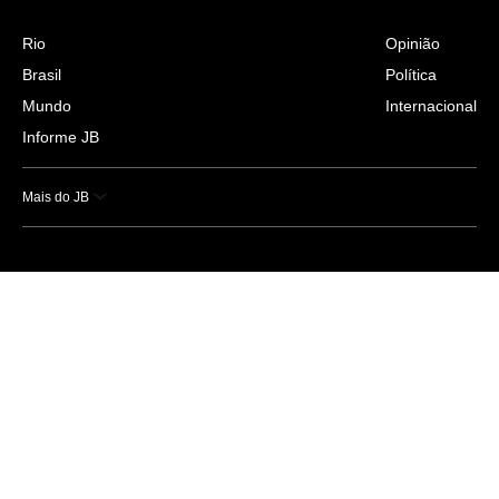
Rio
Opinião
Brasil
Política
Mundo
Internacional
Informe JB
Mais do JB
Esportes
Saúde
Ciência e Tecnologia
Caderno B
Colunistas
Economia
Empresas e Negócios