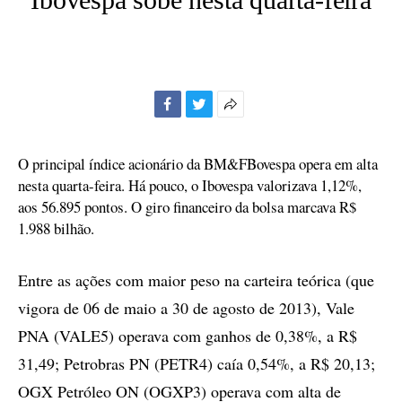
Facebook
Twitter
Mais
opções
de
O principal índice acionário da BM&FBovespa opera em alta
compartilhamento
nesta quarta-feira. Há pouco, o Ibovespa valorizava 1,12%,
aos 56.895 pontos. O giro financeiro da bolsa marcava R$
1.988 bilhão.
Entre as ações com maior peso na carteira teórica (que
vigora de 06 de maio a 30 de agosto de 2013), Vale
PNA (VALE5) operava com ganhos de 0,38%, a R$
31,49; Petrobras PN (PETR4) caía 0,54%, a R$ 20,13;
OGX Petróleo ON (OGXP3) operava com alta de