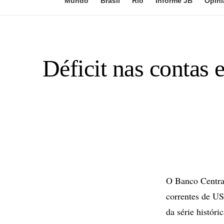
Mundo
Brasil
Rio
Informe JB
Opini
Déficit nas contas 
O Banco Central
correntes de US$
da série históri