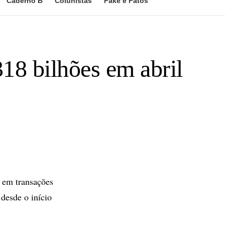
Caderno B
Colunistas
Fake e Fatos
318 bilhões em abril
t em transações
 desde o início