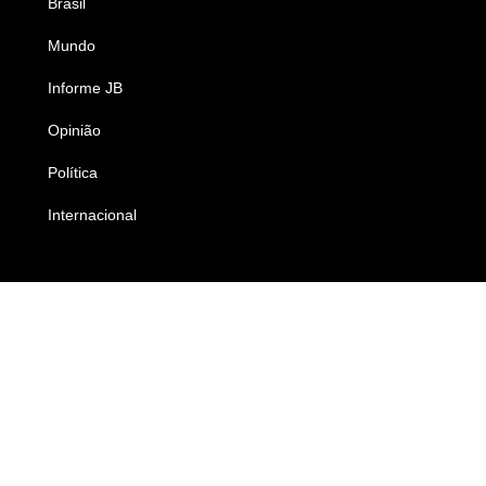
Brasil
Saúde
Mundo
Ciência e Tecnologia
Informe JB
Caderno B
Opinião
Colunistas
Política
Economia
Internacional
Empresas e Negócios