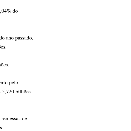
3,04% do
do ano passado,
ões.
hões.
erto pelo
$ 5,720 bilhões
 remessas de
s.