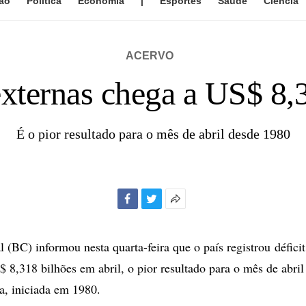
ão
Política
Economia
|
Esportes
Saúde
Ciência
ACERVO
externas chega a US$ 8,
É o pior resultado para o mês de abril desde 1980
Facebook
Twitter
Mais
opções
de
 (BC) informou nesta quarta-feira que o país registrou défici
compartilhamento
 8,318 bilhões em abril, o pior resultado para o mês de abril
ca, iniciada em 1980.