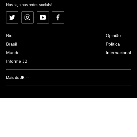
Nos siga nas redes sociais!
Twitter
Instagram
YouTube
Facebook
Rio
Opinião
Brasil
Política
Mundo
Internacional
Informe JB
Mais do JB
Esportes
Saúde
Ciência e Tecnologia
Caderno B
Colunistas
Economia