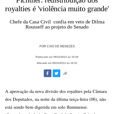
royalties é 'violência muito grande'
Chefe da Casa Civil confia em veto de Dilma
Rousseff ao projeto do Senado
POR
CAIO DE MENEZES
Publicado em 08/11/2012 às 15:29
Alterado em 08/11/2012 às 16:21
Facebook
Twitter
Mais
opções
de
A aprovação da nova divisão dos royalties pela Câmara
compartilhamento
dos Deputados, na noite da última terça-feira (06), não
está sendo bem digerida em solo fluminense.