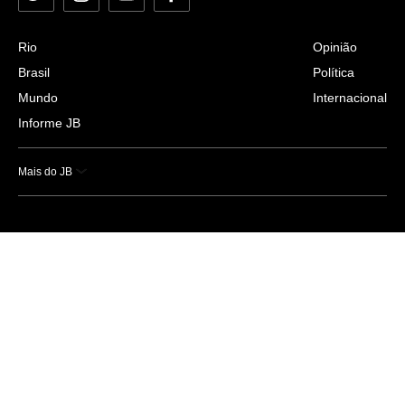
Rio
Opinião
Brasil
Política
Mundo
Internacional
Informe JB
Mais do JB
Esportes
Saúde
Ciência e Tecnologia
Caderno B
Colunistas
Economia
Empresas e Negócios