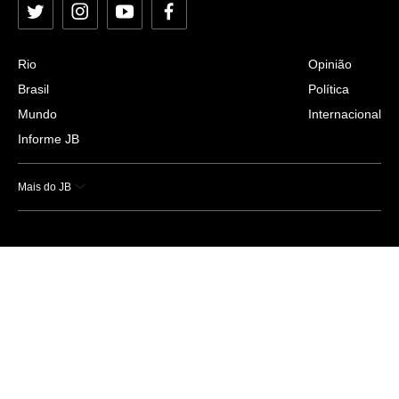
Twitter
Instagram
YouTube
Facebook
Rio
Opinião
Brasil
Política
Mundo
Internacional
Informe JB
Mais do JB
Esportes
Saúde
Ciência e Tecnologia
Caderno B
Colunistas
Economia
Empresas e Negócios