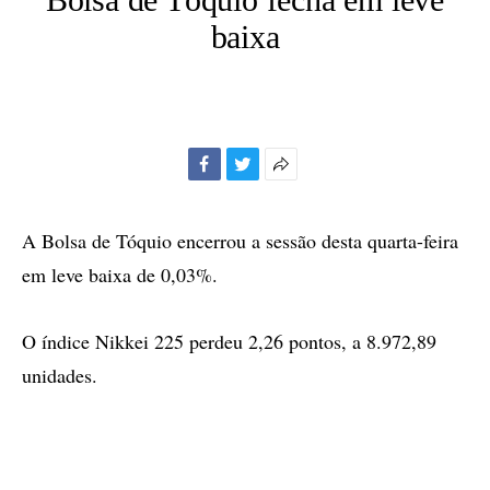
baixa
Facebook
Twitter
Mais
opções
de
A Bolsa de Tóquio encerrou a sessão desta quarta-feira
compartilhamento
em leve baixa de 0,03%.
O índice Nikkei 225 perdeu 2,26 pontos, a 8.972,89
unidades.