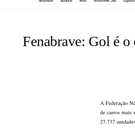
Mundo
Brasil
Rio
Informe JB
Opini
Fenabrave: Gol é o 
A Federação Nac
de carros mais 
27.737 unidades