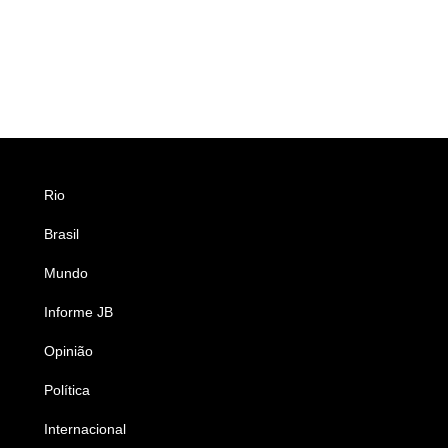
Rio
Esportes
Brasil
Saúde
Mundo
Ciência e Tecnologia
Informe JB
Caderno B
Opinião
Colunistas
Política
Economia
Internacional
Empresas e Negócios