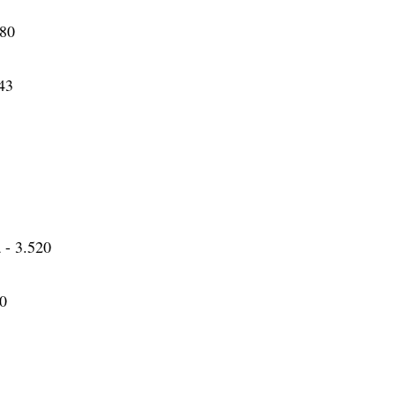
380
343
 - 3.520
40