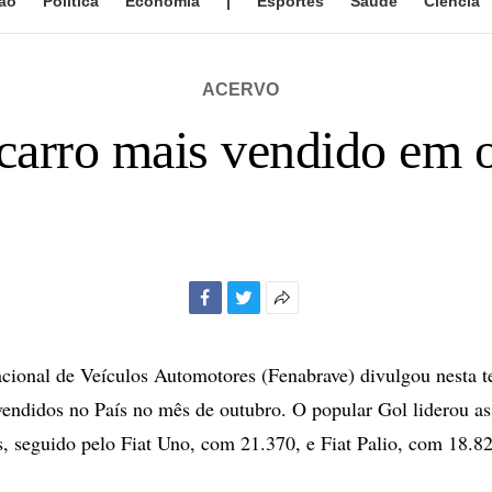
ão
Política
Economia
|
Esportes
Saúde
Ciência
ACERVO
carro mais vendido em ou
Facebook
Twitter
Mais
opções
de
ional de Veículos Automotores (Fenabrave) divulgou nesta ter
compartilhamento
vendidos no País no mês de outubro. O popular Gol liderou a
, seguido pelo Fiat Uno, com 21.370, e Fiat Palio, com 18.82