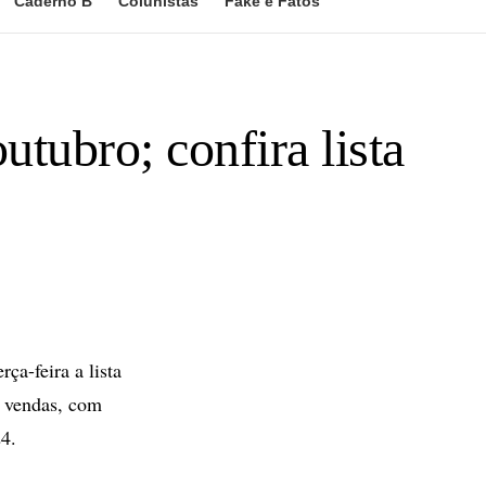
Caderno B
Colunistas
Fake e Fatos
tubro; confira lista
ça-feira a lista
s vendas, com
4.