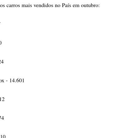
 dos carros mais vendidos no País em outubro:
7
0
24
ox - 14.601
512
74
710