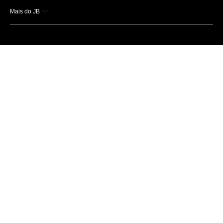
Mais do JB
Esportes
Saúde
Ciência e Tecnologia
Caderno B
Colunistas
Economia
Empresas e Negócios