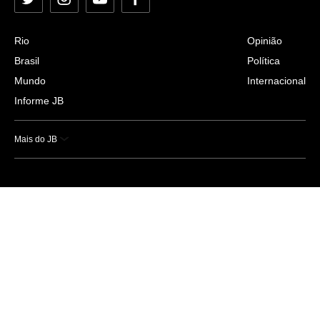
Twitter
Instagram
YouTube
Facebook
Rio
Opinião
Brasil
Política
Mundo
Internacional
Informe JB
Mais do JB
Esportes
Saúde
Ciência e Tecnologia
Caderno B
Colunistas
Economia
Empresas e Negócios