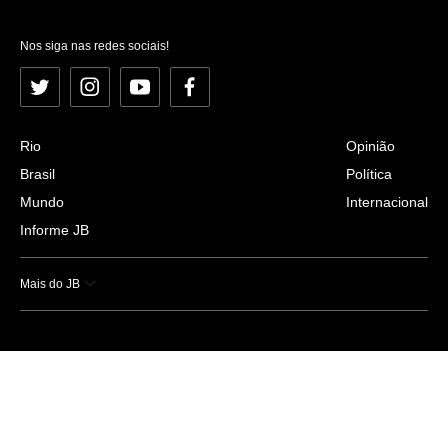
Nos siga nas redes sociais!
Twitter
Instagram
YouTube
Facebook
Rio
Opinião
Brasil
Política
Mundo
Internacional
Informe JB
Mais do JB
Esportes
Saúde
Ciência e Tecnologia
Caderno B
Colunistas